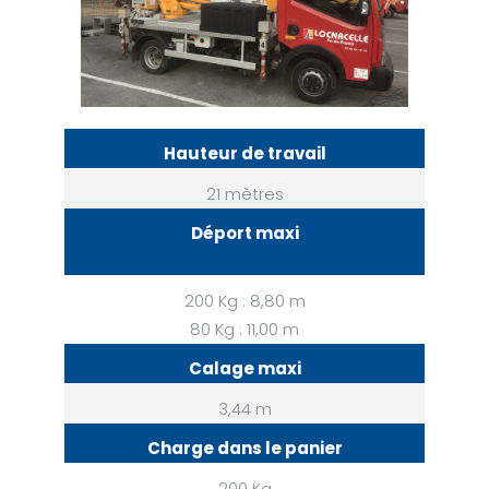
Hauteur de travail
21 mètres
Déport maxi
200 Kg : 8,80 m
80 Kg : 11,00 m
Calage maxi
3,44 m
Charge dans le panier
200 Kg